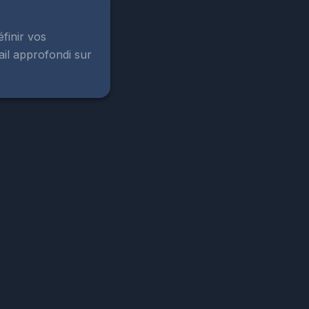
finir vos
ail approfondi sur