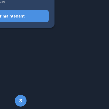
nces
r maintenant
3