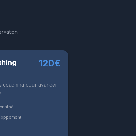
ervation
120€
ching
e coaching pour avancer
n.
nalisé
eloppement