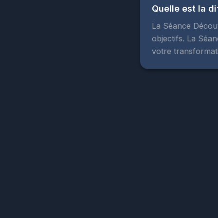
Quelle est la d
La Séance Découve
objectifs. La Séa
votre transformat